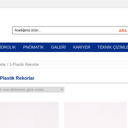
İDROLİK
PNÖMATİK
GALERİ
KARİYER
TEKNİK ÇİZİML
SELONID VAFLER
SILINDIRLER
MODÜLER VALFLER
ŞARTLANDIRICILAR
VALFLER
YARDIMCI EKIPMANLAR
REKORLAR
POMPALAR
YARDIMCI EKIPMANLAR
rlar
/ 1-Plastik Rekorlar
HORTUMLAR
-Plastik Rekorlar