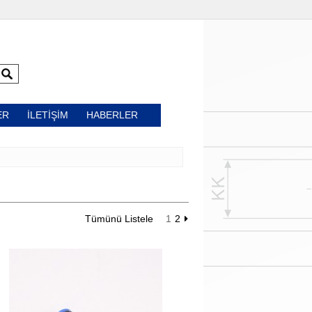
ER
İLETİŞİM
HABERLER
Tümünü Listele
1
2