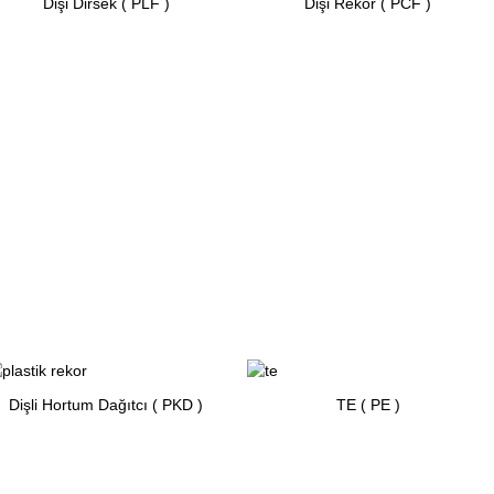
Dişi Dirsek ( PLF )
Dişi Rekor ( PCF )
Dişli Hortum Dağıtcı ( PKD )
TE ( PE )