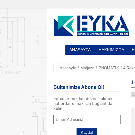
ANASAYFA
HAKKIMIZDA
H
Anasayfa
/
Mağaza
/
PNÖMATİK
/
4-Reko
1
Bültenimize Abone Ol!
Fırsatlarımızdan düzenli olarak
haberdar olmak için bağlantıda
kalın!