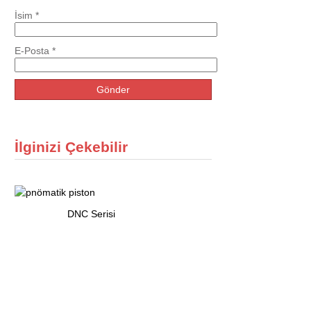
İsim
*
E-Posta
*
İlginizi Çekebilir
DNC Serisi